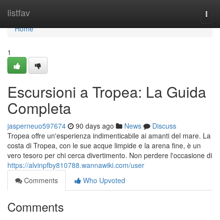
Home
listfav
Togg
navi
Home
1
Escursioni a Tropea: La Guida
Completa
jasperneuo597674
90 days ago
News
Discuss
Tropea offre un'esperienza indimenticabile ai amanti del mare. La
costa di Tropea, con le sue acque limpide e la arena fine, è un
vero tesoro per chi cerca divertimento. Non perdere l'occasione di
https://alvinpfby810788.wannawiki.com/user
Comments
Who Upvoted
Comments