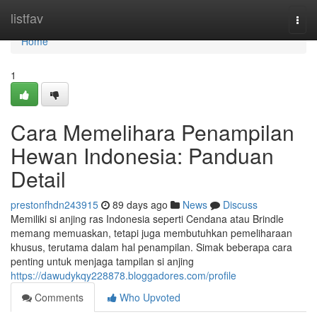
Home
listfav
Togg
navi
Home
1
Cara Memelihara Penampilan
Hewan Indonesia: Panduan
Detail
prestonfhdn243915
89 days ago
News
Discuss
Memiliki si anjing ras Indonesia seperti Cendana atau Brindle
memang memuaskan, tetapi juga membutuhkan pemeliharaan
khusus, terutama dalam hal penampilan. Simak beberapa cara
penting untuk menjaga tampilan si anjing
https://dawudykqy228878.bloggadores.com/profile
Comments
Who Upvoted