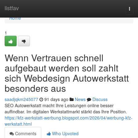
Home
listfav
Togg
navi
Home
1
Wenn Vertrauen schnell
aufgebaut werden soll zahlt
sich Webdesign Autowerkstatt
besonders aus
saadjqkm245077
91 days ago
News
Discuss
SEO Autowerkstatt macht Ihre Leistungen online besser
auffindbar. Im digitalen Werkstattmarkt stärkt das Ihre Position.
https://kfz-werkstatt-werbung.blogspot.com/2026/04/werbung-kfz-
werkstatt.html
Comments
Who Upvoted