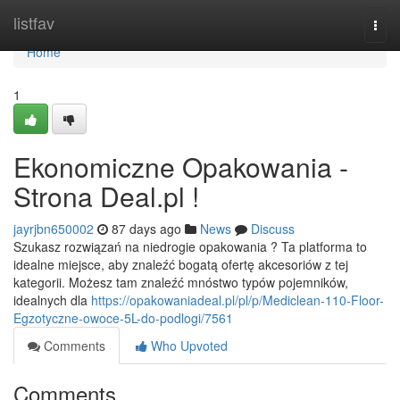
Home
listfav
Togg
navi
Home
1
Ekonomiczne Opakowania -
Strona Deal.pl !
jayrjbn650002
87 days ago
News
Discuss
Szukasz rozwiązań na niedrogie opakowania ? Ta platforma to
idealne miejsce, aby znaleźć bogatą ofertę akcesoriów z tej
kategorii. Możesz tam znaleźć mnóstwo typów pojemników,
idealnych dla
https://opakowaniadeal.pl/pl/p/Mediclean-110-Floor-
Egzotyczne-owoce-5L-do-podlogi/7561
Comments
Who Upvoted
Comments