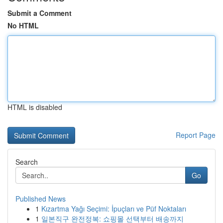
Submit a Comment
No HTML
HTML is disabled
Report Page
Search
Go
Published News
1
Kızartma Yağı Seçimi: İpuçları ve Püf Noktaları
1
일본직구 완전정복: 쇼핑몰 선택부터 배송까지