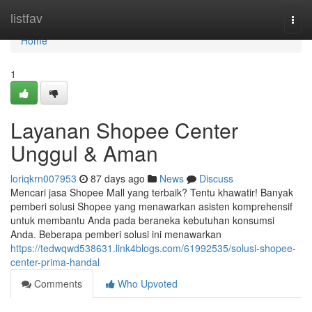
Home
listfav
Togg
navi
Home
1
Layanan Shopee Center
Unggul & Aman
loriqkrn007953
87 days ago
News
Discuss
Mencari jasa Shopee Mall yang terbaik? Tentu khawatir! Banyak
pemberi solusi Shopee yang menawarkan asisten komprehensif
untuk membantu Anda pada beraneka kebutuhan konsumsi
Anda. Beberapa pemberi solusi ini menawarkan
https://tedwqwd538631.link4blogs.com/61992535/solusi-shopee-
center-prima-handal
Comments
Who Upvoted