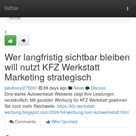
Home
listfav
Togg
navi
Home
1
Wer langfristig sichtbar bleiben
will nutzt KFZ Werkstatt
Marketing strategisch
jakubxeyt275091
88 days ago
News
Discuss
Eine starke Autowerkstatt Webseite zeigt Ihre Leistungen
verständlich. Mit gezielter Werbung für KFZ Werkstatt gewinnen
Sie noch mehr Reichweite.
https://kfz-werkstatt-
werbung.blogspot.com/2026/04/werbung-fuer-autowerkstatt.html
Comments
Who Upvoted