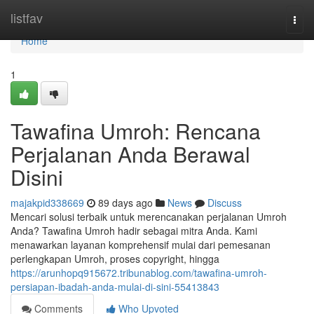
Home
listfav
Togg
navi
Home
1
Tawafina Umroh: Rencana
Perjalanan Anda Berawal
Disini
majakpid338669
89 days ago
News
Discuss
Mencari solusi terbaik untuk merencanakan perjalanan Umroh
Anda? Tawafina Umroh hadir sebagai mitra Anda. Kami
menawarkan layanan komprehensif mulai dari pemesanan
perlengkapan Umroh, proses copyright, hingga
https://arunhopq915672.tribunablog.com/tawafina-umroh-
persiapan-ibadah-anda-mulai-di-sini-55413843
Comments
Who Upvoted