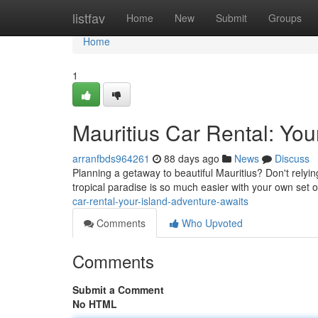
Home
listfav
Home
New
Submit
Groups
Home
1
Mauritius Car Rental: You
arranfbds964261
88 days ago
News
Discuss
Planning a getaway to beautiful Mauritius? Don't relyin
tropical paradise is so much easier with your own set o
car-rental-your-island-adventure-awaits
Comments
Who Upvoted
Comments
Submit a Comment
No HTML