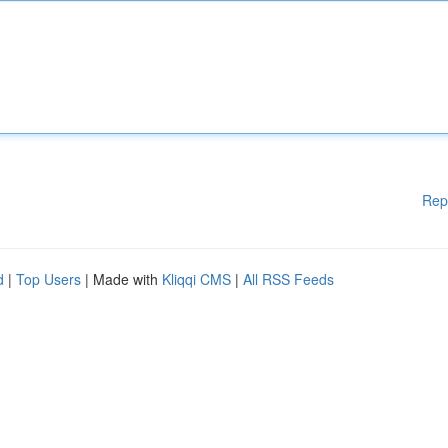
Rep
d
|
Top Users
| Made with
Kliqqi CMS
|
All RSS Feeds