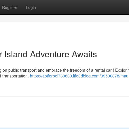
Register
Login
r Island Adventure Awaits
g on public transport and embrace the freedom of a rental car ! Explorin
f transportation.
https://aoiferbel760860.life3dblog.com/39506878/maur