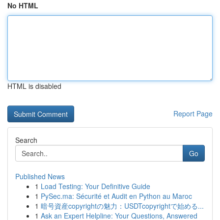
No HTML
HTML is disabled
Report Page
Search
Go
Published News
1
Load Testing: Your Definitive Guide
1
PySec.ma: Sécurité et Audit en Python au Maroc
1
暗号資産copyrightの魅力：USDTcopyrightで始める...
1
Ask an Expert Helpline: Your Questions, Answered