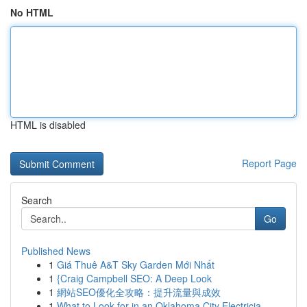
No HTML
HTML is disabled
Report Page
Search
Go
Published News
1
Giá Thuê A&T Sky Garden Mới Nhất
1
{Craig Campbell SEO: A Deep Look
1
網站SEO優化全攻略：提升流量與成效
1
What to Look for in an Oklahoma City Electricia...