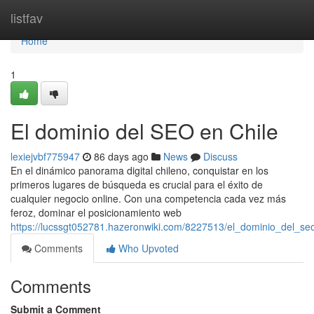
Home
listfav
Home
1
El dominio del SEO en Chile
lexiejvbf775947
86 days ago
News
Discuss
En el dinámico panorama digital chileno, conquistar en los
primeros lugares de búsqueda es crucial para el éxito de
cualquier negocio online. Con una competencia cada vez más
feroz, dominar el posicionamiento web
https://lucssgt052781.hazeronwiki.com/8227513/el_dominio_del_se
Comments
Who Upvoted
Comments
Submit a Comment