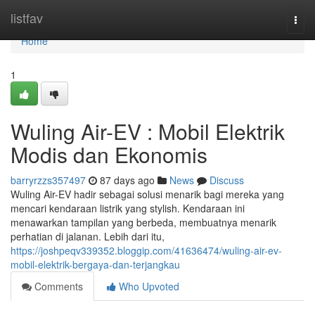
Home
listfav
Togg
navi
Home
1
Wuling Air-EV : Mobil Elektrik
Modis dan Ekonomis
barryrzzs357497
87 days ago
News
Discuss
Wuling Air-EV hadir sebagai solusi menarik bagi mereka yang
mencari kendaraan listrik yang stylish. Kendaraan ini
menawarkan tampilan yang berbeda, membuatnya menarik
perhatian di jalanan. Lebih dari itu,
https://joshpeqv339352.bloggip.com/41636474/wuling-air-ev-
mobil-elektrik-bergaya-dan-terjangkau
Comments
Who Upvoted