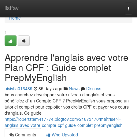
Home
listfav
Togg
navi
Home
1
Apprendre l'anglais avec votre
Plan CPF : Guide complet
PrepMyEnglish
oisivtla016489
85 days ago
News
Discuss
Vous cherchez développer votre niveau d'anglais et vous
bénéficiez d' un Compte CPF ? PrepMyEnglish vous propose un
tutoriel complet pour exploiter vos droits CPF et payer vos cours
d'anglais. Ce guide
https://robertztem417774.blogtov.com/21873470/maîtriser-l-
anglais-avec-votre-compte-cpf-guide-complet-prepmyenglish
Comments
Who Upvoted