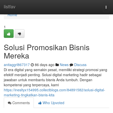
Home
listfav
Togg
navi
Home
1
Solusi Promosikan Bisnis
Mereka
anitaggrl867317
86 days ago
News
Discuss
Di era digital yang semakin pesat, memiliki strategi promosi yang
efektif menjadi penting. Solusi digital marketing hadir sebagai
jawaban untuk membantu bisnis Anda tumbuh. Dengan
kompetensi yang terpercaya, kami
https://inesltyx154995.collectblogs.com/84891582/solusi-digital-
marketing-tingkatkan-bisnis-kita
Comments
Who Upvoted