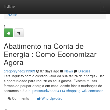
Home
listfav
Togg
navi
Home
1
Abatimento na Conta de
Energia : Como Economizar
Agora
gregoryyneo219363
87 days ago
News
Discuss
Está inquieto com o elevado valor da sua fatura de energia? Use
a oportunidade para reduzir os seus gastos! Existem muitas
formas de poupar energia em casa, desde fáceis mudanças de
costumes até a
https://arunkzbe864114.shopping-wiki.com/user
Comments
Who Upvoted