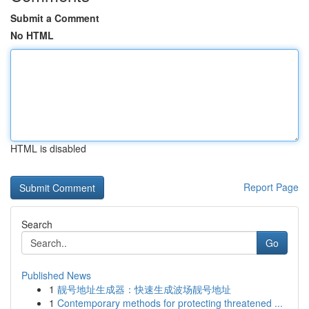
Submit a Comment
No HTML
HTML is disabled
Report Page
Search
Go
Published News
1
靓号地址生成器：快速生成波场靓号地址
1
Contemporary methods for protecting threatened ...