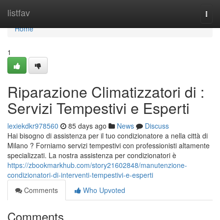
Home
listfav
Togg
navi
Home
1
Riparazione Climatizzatori di :
Servizi Tempestivi e Esperti
lexiekdkr978560
85 days ago
News
Discuss
Hai bisogno di assistenza per il tuo condizionatore a nella città di
Milano ? Forniamo servizi tempestivi con professionisti altamente
specializzati. La nostra assistenza per condizionatori è
https://zbookmarkhub.com/story21602848/manutenzione-
condizionatori-di-interventi-tempestivi-e-esperti
Comments
Who Upvoted
Comments