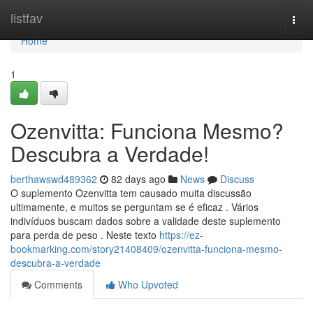
Home
listfav
Togg
navi
Home
1
Ozenvitta: Funciona Mesmo?
Descubra a Verdade!
berthawswd489362
82 days ago
News
Discuss
O suplemento Ozenvitta tem causado muita discussão
ultimamente, e muitos se perguntam se é eficaz . Vários
indivíduos buscam dados sobre a validade deste suplemento
para perda de peso . Neste texto
https://ez-
bookmarking.com/story21408409/ozenvitta-funciona-mesmo-
descubra-a-verdade
Comments
Who Upvoted