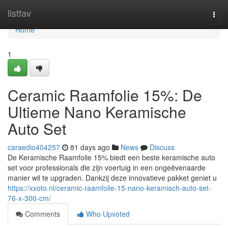
Home
listfav
Togg
navi
Home
1
Ceramic Raamfolie 15%: De
Ultieme Nano Keramische
Auto Set
caraedio404257
81 days ago
News
Discuss
De Keramische Raamfolie 15% biedt een beste keramische auto
set voor professionals die zijn voertuig in een ongeëvenaarde
manier wil te upgraden. Dankzij deze innovatieve pakket geniet u
https://xxoto.nl/ceramic-raamfolie-15-nano-keramisch-auto-set-
76-x-300-cm/
Comments
Who Upvoted