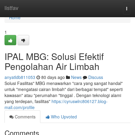
Home
listfav
Togg
navi
Home
1
IPAL MBG: Solusi Efektif
Pengolahan Air Limbah
anyatldb811053
80 days ago
News
Discuss
Solusi Fasilitas" MBG menawarkan "cara yang sangat handal"
untuk "mengatasi cairan limbah" dari berbagai tempat" seperti
kawasan" atau "perumahan "tinggal . Dengan teknologi alami
yang terdepan, fasilitas"
https://cyruswlrc806127.blog-
mall.com/profile
Comments
Who Upvoted
Comments