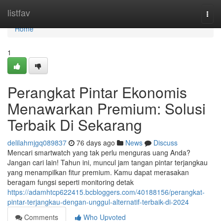
Home
listfav
Togg
navi
Home
1
Perangkat Pintar Ekonomis
Menawarkan Premium: Solusi
Terbaik Di Sekarang
delilahmjgq089837
76 days ago
News
Discuss
Mencari smartwatch yang tak perlu menguras uang Anda?
Jangan cari lain! Tahun ini, muncul jam tangan pintar terjangkau
yang menampilkan fitur premium. Kamu dapat merasakan
beragam fungsi seperti monitoring detak
https://adamhtcp622415.bcbloggers.com/40188156/perangkat-
pintar-terjangkau-dengan-unggul-alternatif-terbaik-di-2024
Comments
Who Upvoted