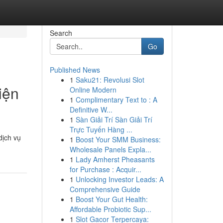
Search
Go
Published News
1
Saku21: Revolusi Slot
iện
Online Modern
1
Complimentary Text to : A
Definitive W...
1
Sàn Giải Trí Sàn Giải Trí
Trực Tuyến Hàng ...
dịch vụ
1
Boost Your SMM Business:
Wholesale Panels Expla...
1
Lady Amherst Pheasants
for Purchase : Acquir...
1
Unlocking Investor Leads: A
Comprehensive Guide
1
Boost Your Gut Health:
Affordable Probiotic Sup...
1
Slot Gacor Terpercaya: