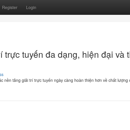
Register
Login
 trực tuyến đa dạng, hiện đại và t
ss
c nền tảng giải trí trực tuyến ngày càng hoàn thiện hơn về chất lượng 