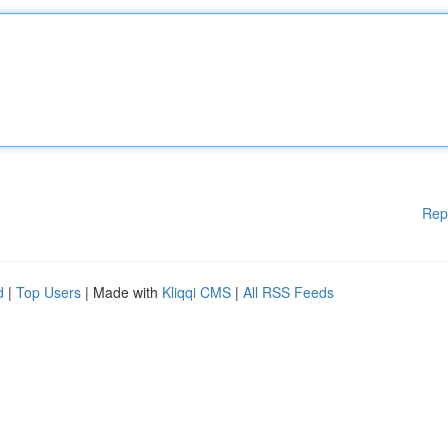
Rep
d
|
Top Users
| Made with
Kliqqi CMS
|
All RSS Feeds