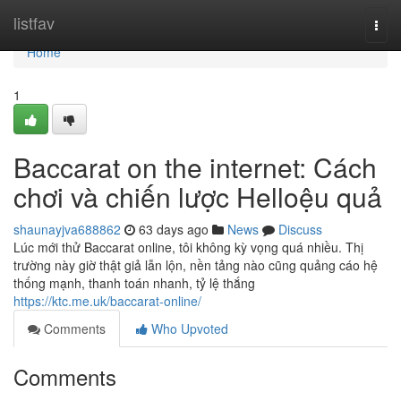
Home
listfav
Togg
navi
Home
1
Baccarat on the internet: Cách
chơi và chiến lược Helloệu quả
shaunayjva688862
63 days ago
News
Discuss
Lúc mới thử Baccarat online, tôi không kỳ vọng quá nhiều. Thị
trường này giờ thật giả lẫn lộn, nền tảng nào cũng quảng cáo hệ
thống mạnh, thanh toán nhanh, tỷ lệ thắng
https://ktc.me.uk/baccarat-online/
Comments
Who Upvoted
Comments