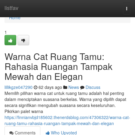
Home
listfav
Togg
navi
Home
1
Warna Cat Ruang Tamu:
Rahasia Ruangan Tampak
Mewah dan Elegan
lillikgze047290
62 days ago
News
Discuss
Memilih pilihan warna cat untuk ruang tamu adalah hal penting
dalam menciptakan suasana berkelas. Warna yang dipilih dapat
secara signifikan mengubah suasana secara keseluruhan.
Pikirkan palet warna
https://finnianvbjd185602.thenerdsblog.com/47306322/warna-cat-
ruang-tamu-rahasia-ruangan-tampak-mewah-dan-elegan
Comments
Who Upvoted