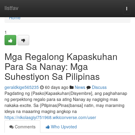
Home
listfav
Togg
navi
Home
1
Mga Regalong Kapaskuhan
Para Sa Nanay: Mga
Suhestiyon Sa Pilipinas
geraldkige565235
60 days ago
News
Discuss
Pagdating ng {Pasko|Kapaskuhan|Disyembre], ang paghahanap
ng perpektong regalo para sa ating Nanay ay nagiging mas
nakaka-excite. Sa {Pilipinas|Pinas|bansa] natin, may maraming
ideya na maaaring maging angkop na
https://nikolasgiyi751968.wikiconverse.com/user
Comments
Who Upvoted