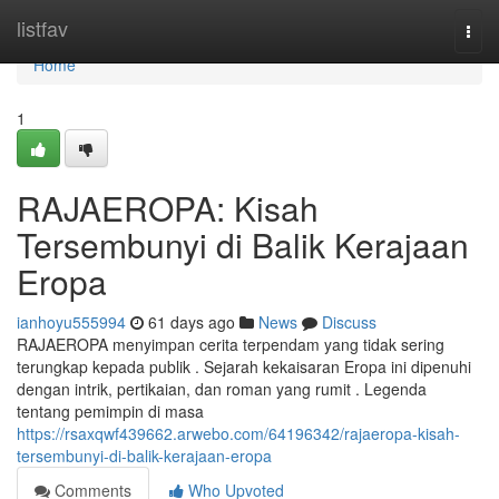
Home
listfav
Togg
navi
Home
1
RAJAEROPA: Kisah
Tersembunyi di Balik Kerajaan
Eropa
ianhoyu555994
61 days ago
News
Discuss
RAJAEROPA menyimpan cerita terpendam yang tidak sering
terungkap kepada publik . Sejarah kekaisaran Eropa ini dipenuhi
dengan intrik, pertikaian, dan roman yang rumit . Legenda
tentang pemimpin di masa
https://rsaxqwf439662.arwebo.com/64196342/rajaeropa-kisah-
tersembunyi-di-balik-kerajaan-eropa
Comments
Who Upvoted