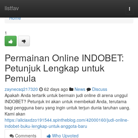
Home
listfav
Togg
navi
Home
1
Permainan Online INDOBET:
Petunjuk Lengkap untuk
Pemula
zaynecsq217320
62 days ago
News
Discuss
Apakah Anda tertarik untuk bermain judi online di arena unggul
INDOBET? Petunjuk ini akan untuk membekali Anda, terutama
bagi pengguna baru yang ingin untuk terjun dunia taruhan uang.
Kami akan
https://aliciaxdzo191544.spintheblog.com/42000160/judi-online-
indobet-buku-lengkap-untuk-anggota-baru
Comments
Who Upvoted