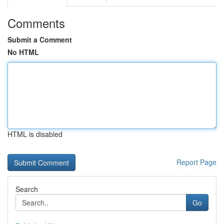
Comments
Submit a Comment
No HTML
HTML is disabled
Report Page
Search
Go