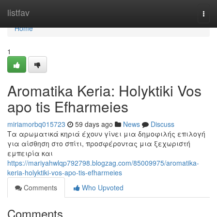
Home
listfav
Togg
navi
Home
1
Aromatika Keria: Holyktiki Vos
apo tis Efharmeies
miriamorbq015723
59 days ago
News
Discuss
Τα αρωματικά κηριά έχουν γίνει μια δημοφιλής επιλογή
για αίσθηση στο σπίτι, προσφέροντας μια ξεχωριστή
εμπειρία και
https://mariyahwlqp792798.blogzag.com/85009975/aromatika-
keria-holyktiki-vos-apo-tis-efharmeies
Comments
Who Upvoted
Comments