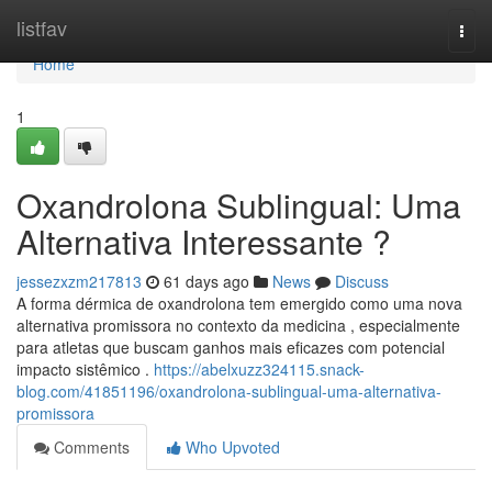
Home
listfav
Togg
navi
Home
1
Oxandrolona Sublingual: Uma
Alternativa Interessante ?
jessezxzm217813
61 days ago
News
Discuss
A forma dérmica de oxandrolona tem emergido como uma nova
alternativa promissora no contexto da medicina , especialmente
para atletas que buscam ganhos mais eficazes com potencial
impacto sistêmico .
https://abelxuzz324115.snack-
blog.com/41851196/oxandrolona-sublingual-uma-alternativa-
promissora
Comments
Who Upvoted