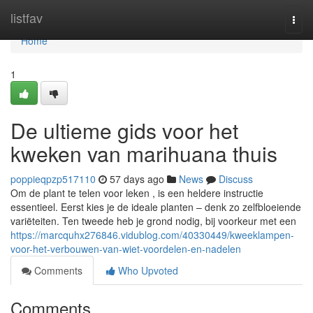
Home
listfav
Togg
navi
Home
1
De ultieme gids voor het
kweken van marihuana thuis
poppieqpzp517110
57 days ago
News
Discuss
Om de plant te telen voor leken , is een heldere instructie
essentieel. Eerst kies je de ideale planten – denk zo zelfbloeiende
variëteiten. Ten tweede heb je grond nodig, bij voorkeur met een
https://marcquhx276846.vidublog.com/40330449/kweeklampen-
voor-het-verbouwen-van-wiet-voordelen-en-nadelen
Comments
Who Upvoted
Comments