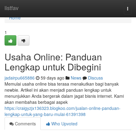
Home
listfav
Togg
navi
Home
1
Usaha Online: Panduan
Lengkap untuk Dibegini
jadairpu665886
59 days ago
News
Discuss
Memulai usaha online bisa terasa menakutkan bagi banyak
newbie. Artikel ini akan menjadi panduan lengkap untuk
menunjukkan Anda bergerak dalam jagat bisnis internet. Kami
akan membahas berbagai aspek
https://craigyzjx136323.blogkoo.com/jualan-online-panduan-
lengkap-untuk-yang-baru-mulai-61391398
Comments
Who Upvoted