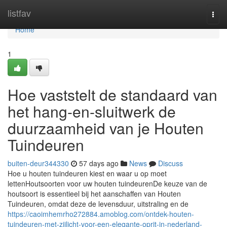
Home
listfav
Togg
navi
Home
1
Hoe vaststelt de standaard van
het hang-en-sluitwerk de
duurzaamheid van je Houten
Tuindeuren
buiten-deur344330
57 days ago
News
Discuss
Hoe u houten tuindeuren kiest en waar u op moet
lettenHoutsoorten voor uw houten tuindeurenDe keuze van de
houtsoort is essentieel bij het aanschaffen van Houten
Tuindeuren, omdat deze de levensduur, uitstraling en de
https://caoimhemrho272884.amoblog.com/ontdek-houten-
tuindeuren-met-zijlicht-voor-een-elegante-oprit-in-nederland-