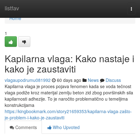
Home
listfav
Togg
navi
Home
1
Kapilarna vlaga: Kako nastaje i
kako je zaustaviti
vlagaupodrumu081992
60 days ago
News
Discuss
Kapilarna vlaga je proces pojava fenomen kada se voda tečnost
vlaga podiže kroz materijal zemlju beton zid zbog površinskih sila
kapilarnosti adhezije. To je naročito problematično u temeljima
konstrukcijama
https://kingbookmark.com/story21659353/kapilarna-vlaga-zašto-
je-problem-i-kako-je-zaustaviti
Comments
Who Upvoted