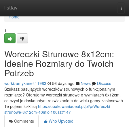
Home
listfav
Togg
navi
Home
1
Woreczki Strunowe 8x12cm:
Idealne Rozmiary do Twoich
Potrzeb
workizamykane411983
56 days ago
News
Discuss
Szukasz pasujących woreczków strunowych o funkcjonalnym
rozmiarze? Oferujemy woreczki strunowe o wymiarach 8x12cm,
co czyni je doskonałym rozwiązaniem do wielu gamy zastosowań.
Te pojemniczki są
https://opakowaniadeal.pl/pl/p/Woreczki-
strunowe-8x12cm-40mic-100szt/147
Comments
Who Upvoted