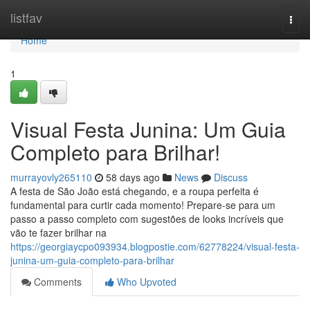
Home
listfav
Togg
navi
Home
1
Visual Festa Junina: Um Guia
Completo para Brilhar!
murrayovly265110
58 days ago
News
Discuss
A festa de São João está chegando, e a roupa perfeita é
fundamental para curtir cada momento! Prepare-se para um
passo a passo completo com sugestões de looks incríveis que
vão te fazer brilhar na
https://georgiaycpo093934.blogpostie.com/62778224/visual-festa-
junina-um-guia-completo-para-brilhar
Comments
Who Upvoted