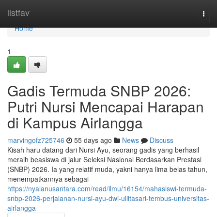
Home
listfav
Togg
navi
Home
1
Gadis Termuda SNBP 2026:
Putri Nursi Mencapai Harapan
di Kampus Airlangga
marvingofz725746
55 days ago
News
Discuss
Kisah haru datang dari Nursi Ayu, seorang gadis yang berhasil
meraih beasiswa di jalur Seleksi Nasional Berdasarkan Prestasi
(SNBP) 2026. Ia yang relatif muda, yakni hanya lima belas tahun,
menempatkannya sebagai
https://nyalanusantara.com/read/ilmu/16154/mahasiswi-termuda-
snbp-2026-perjalanan-nursi-ayu-dwi-ullitasari-tembus-universitas-
airlangga