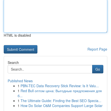
HTML is disabled
Report Page
Search
Go
Published News
1
PBN-TEC Data Recovery Stick Review: Is It Valu...
1
Red Bull оптом цена: Выгодные предложения для
б...
1
The Ultimate Guide: Finding the Best SEO Specia...
1
How Do Solar O&M Companies Support Large Solar
...