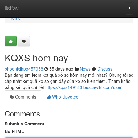
Home
listfav
Togg
navi
Home
1
KQXS hom nay
phoenixjhpq457958
55 days ago
News
Discuss
Bạn đang tìm kiếm kết quả xổ số hôm nay mới nhất? Chúng tôi sẽ
cập nhật kết quả xổ số gần đây của xổ số kiến thiết . Tham khảo
bảng kết quả chi tiết
https://kqxs149183.buscawiki.com/user
Comments
Who Upvoted
Comments
Submit a Comment
No HTML