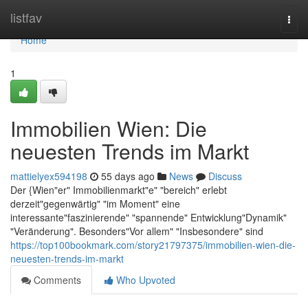
Home
listfav
Togg
navi
Home
1
Immobilien Wien: Die
neuesten Trends im Markt
mattielyex594198
55 days ago
News
Discuss
Der {Wien"er" Immobilienmarkt"e" "bereich" erlebt
derzeit"gegenwärtig" "im Moment" eine
interessante"faszinierende" "spannende" Entwicklung"Dynamik"
"Veränderung". Besonders"Vor allem" "Insbesondere" sind
https://top100bookmark.com/story21797375/immobilien-wien-die-
neuesten-trends-im-markt
Comments
Who Upvoted