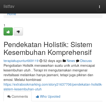
Home
listfav
Togg
navi
Home
1
Pendekatan Holistik: Sistem
Kesembuhan Komprehensif
terapiakupuntur669119
52 days ago
News
Discuss
Pengobatan Holistik menawarkan suatu unik untuk mencapai
kesembuhan utuh . Terapi ini mengutamakan mengenai
revitalisasi melainkan hanya jasmani, tetapi juga pikiran dan
emosi. Melalui kombinasi
https://extrabookmarking.com/story21637706/pendekatan-holistik-
sistem-kesembuhan-utuh
Comments
Who Upvoted