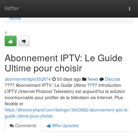
Home
listfav
Togg
navi
Home
1
Abonnement IPTV: Le Guide
Ultime pour choisir
abonnementiptv352874
53 days ago
News
Discuss
???? Abonnement IPTV : Le Guide Ultime ???? Introduction
L’IPTV (Internet Protocol Television) est aujourd’hui la solution
incontournable pour profiter de la télévision via Internet. Plus
flexible et
https://directoryhand.com/listings13603882/abonnement-iptv-le-
guide-ultime-pour-choisir
Comments
Who Upvoted