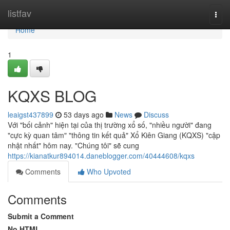
Home
listfav
Togg
navi
Home
1
KQXS BLOG
leaigst437899
53 days ago
News
Discuss
Với "bối cảnh" hiện tại của thị trường xổ số, "nhiều người" đang
"cực kỳ quan tâm" "thông tin kết quả" Xổ Kiên Giang (KQXS) "cập
nhật nhất" hôm nay. "Chúng tôi" sẽ cung
https://kianatkur894014.daneblogger.com/40444608/kqxs
Comments
Who Upvoted
Comments
Submit a Comment
No HTML