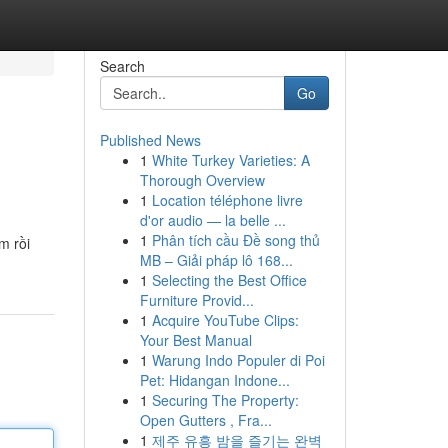
Search
Go
Published News
1
White Turkey Varieties: A
Thorough Overview
1
Location téléphone livre
d'or audio — la belle ...
1
Phân tích cầu Đề song thủ
m rồi
MB – Giải pháp lô 168...
1
Selecting the Best Office
Furniture Provid...
1
Acquire YouTube Clips:
Your Best Manual
1
Warung Indo Populer di Poi
Pet: Hidangan Indone...
1
Securing The Property:
Open Gutters , Fra...
1
제주 유흥 밤을 즐기는 완벽