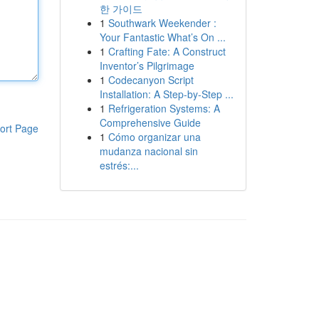
한 가이드
1
Southwark Weekender :
Your Fantastic What’s On ...
1
Crafting Fate: A Construct
Inventor’s Pilgrimage
1
Codecanyon Script
Installation: A Step-by-Step ...
1
Refrigeration Systems: A
Comprehensive Guide
ort Page
1
Cómo organizar una
mudanza nacional sin
estrés:...