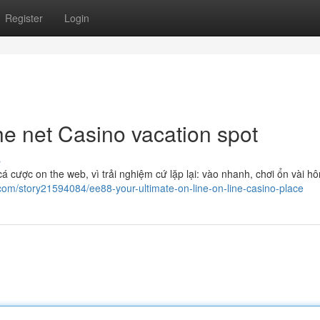
Register
Login
e net Casino vacation spot
s
cược on the web, vì trải nghiệm cứ lặp lại: vào nhanh, chơi ổn vài hô
com/story21594084/ee88-your-ultimate-on-line-on-line-casino-place