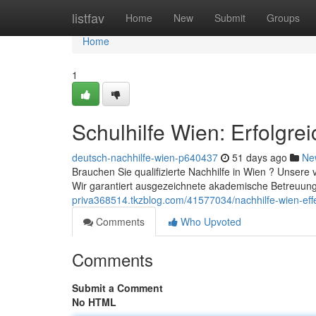
Home
listfav
Home
New
Submit
Groups
Home
1
Schulhilfe Wien: Erfolgre
deutsch-nachhilfe-wien-p640437
51 days ago
Ne
Brauchen Sie qualifizierte Nachhilfe in Wien ? Unsere 
Wir garantiert ausgezeichnete akademische Betreuung
priva368514.tkzblog.com/41577034/nachhilfe-wien-effe
Comments
Who Upvoted
Comments
Submit a Comment
No HTML