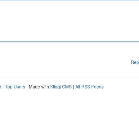
Rep
d
|
Top Users
| Made with
Kliqqi CMS
|
All RSS Feeds