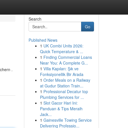
Search
Go
Published News
1
UK Combi Units 2026:
Quick Temperature & ...
1
Finding Commercial Loans
Near You: A Complete G...
1
Villa Kapıları: Şık ve
chern .
Fonksiyonellik Bir Arada
1
Order Meals on a Railway
at Gudur Station Train...
1
Professional Decatur top
Plumbing Services for ...
1
Slot Gacor Hari Ini:
Panduan & Tips Meraih
Jack...
1
Gainesville Towing Service
Delivering Professio...